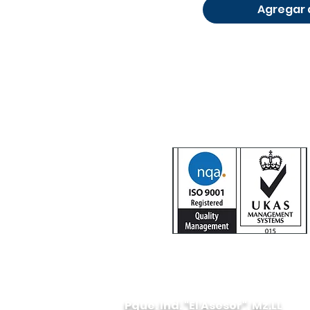
Agregar a
Pque. Ind. "El Asesor", Mz.LL