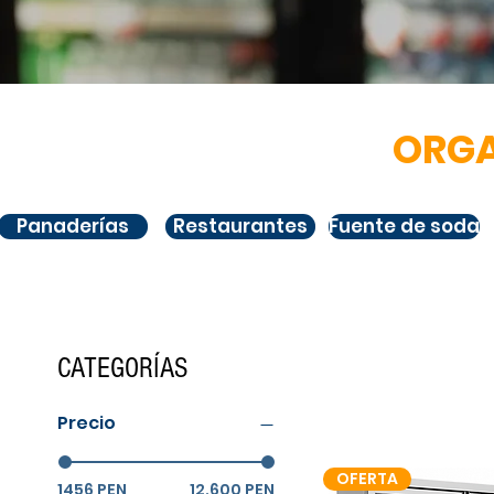
ORGA
Panaderías
Restaurantes
Fuente de soda
CATEGORÍAS
Precio
OFERTA
1456 PEN
12.600 PEN