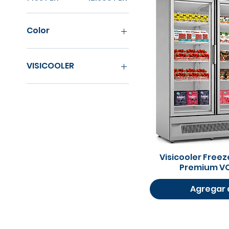
Color
VISICOOLER
Visicooler
Vista 
Visicooler Free
Premium V
Agregar a