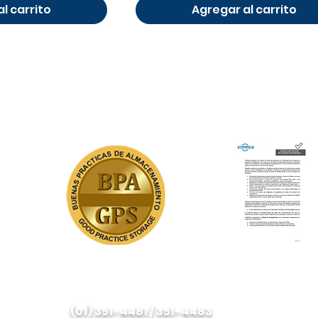
l carrito
Agregar al carrito
NUESTROS CERTIFICADOS
Politica del SG y
antisoborno
(01) 351-4481 / 351-4483