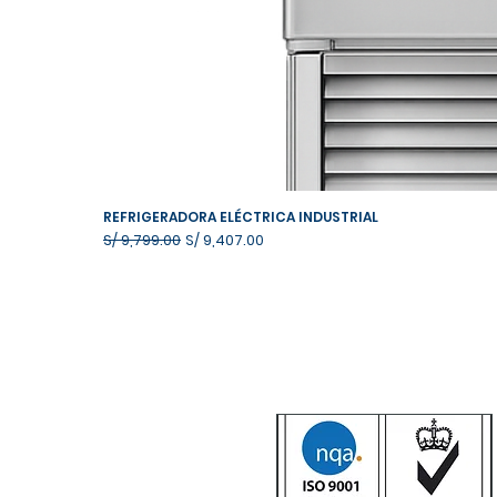
REFRIGERADORA ELÉCTRICA INDUSTRIAL
Precio
Precio de oferta
S/ 9,799.00
S/ 9,407.00