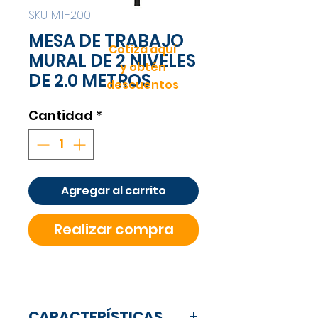
SKU: MT-200
MESA DE TRABAJO
Cotiza aquí
MURAL DE 2 NIVELES
y obtén
DE 2.0 METROS
descuentos
Cantidad
*
Agregar al carrito
Realizar compra
CARACTERÍSTICAS