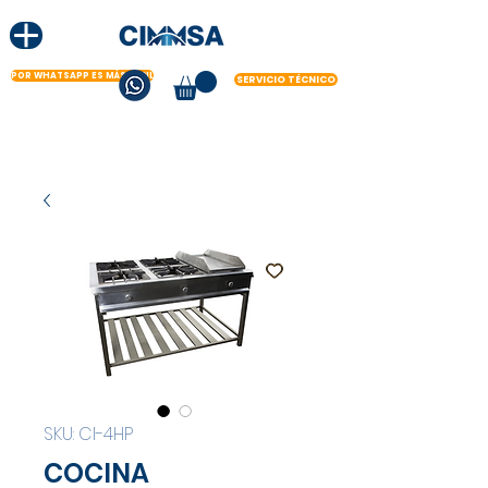
POR WHATSAPP ES MÁS FÁCIL
SERVICIO TÉCNICO
SKU: CI-4HP
COCINA